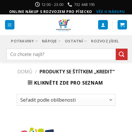
Přeskočit
12:00 - 23:00
732 448 195
na
ONLINE NÁKUP S ROZVOZEM PRO PÍSECKO
VŠE O NÁKUPU
obsah
POTRAVINY
NÁPOJE
OSTATNÍ
ROZVOZ JÍDEL
Hledat:
DOMŮ
/
PRODUKTY SE ŠTÍTKEM „KREDIT“
KLIKNĚTE ZDE PRO SEZNAM